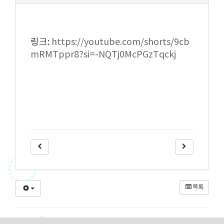
링크:
https://youtube.com/shorts/9cb
mRMTppr8?si=-NQTj0McPGzTqckj
목록