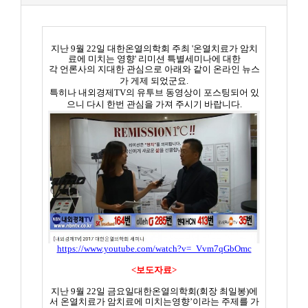
지난
9
월
22
일 대한온열의학회 주최
'
온열치료가 암치
료에 미치는 영향
'
리미션 특별세미나에 대한
각 언론사의 지대한 관심으로 아래와 같이 온라인 뉴스
가
게제 되었군요
.
특히나 내외경제
TV
의 유투브 동영상이 포스팅되어 있
으니 다시 한번 관심을 가져 주시기 바랍니다
.
https://www.youtube.com/watch?v=_Vvm7qGbOmc
<
보도자료
>
지난
9
월
22
일 금요일대한온열의학회
(
회장 최일봉
)
에
서 온열치료가 암치료에 미치는영향
’
이라는 주제를 가