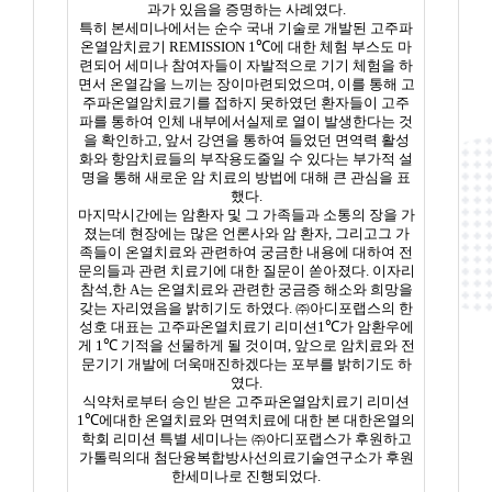
과가 있음을 증명하는 사례였다
.
특히 본세미나에서는 순수 국내 기술로 개발된 고주파
온열암치료기
REMISSION 1℃
에 대한 체험 부스도 마
련되어 세미나 참여자들이 자발적으로 기기 체험을 하
면서 온열감을 느끼는 장이마련되었으며
,
이를 통해 고
주파온열암치료기를 접하지 못하였던 환자들이 고주
파를 통하여 인체 내부에서실제로 열이 발생한다는 것
을 확인하고
,
앞서 강연을 통하여 들었던 면역력 활성
화와 항암치료들의 부작용도줄일 수 있다는 부가적 설
명을 통해 새로운 암 치료의 방법에 대해 큰 관심을 표
했다
.
마지막시간에는 암환자 및 그 가족들과 소통의 장을 가
졌는데 현장에는 많은 언론사와 암 환자
,
그리고그 가
족들이 온열치료와 관련하여 궁금한 내용에 대하여 전
문의들과 관련 치료기에 대한 질문이 쏟아졌다
.
이자리
참석
,
한
A
는 온열치료와 관련한 궁금증 해소와 희망을
갖는 자리였음을 밝히기도 하였다
.
㈜아디포랩스의 한
성호 대표는 고주파온열치료기 리미션
1℃
가 암환우에
게
1℃
기적을 선물하게 될 것이며
,
앞으로 암치료와 전
문기기 개발에 더욱매진하겠다는 포부를 밝히기도 하
였다
.
식약처로부터 승인 받은 고주파온열암치료기 리미션
1℃
에대한 온열치료와 면역치료에 대한 본 대한온열의
학회 리미션 특별 세미나는 ㈜아디포랩스가 후원하고
가톨릭의대 첨단융복합방사선의료기술연구소가 후원
한세미나로 진행되었다
.