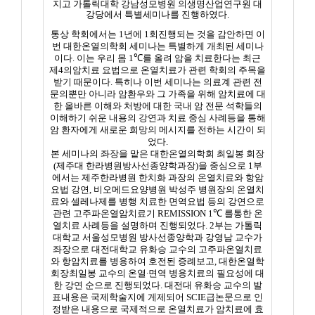
지고 가톨릭대학 강남성모병원 의생명산업연구원 대
강당에서 특별세미나를 진행하였다
.
통상 학회에서는
1
년에
1
회진행되는 것을 감안하면 이
번 대한온열의학회 세미나는 특별하게 개최된 세미나
이다
.
이는 우리 몸
1℃
를 올려 암을 치료한다는 최근
제
4
의암치료 요법으로 온열치료가 관련 학회의 주목을
받기 때문이다
.
특히나 이번 세미나는 의료계 관련 전
문의뿐만 아니라 암환우와 그 가족을 위해 암치료에 대
한 올바른 이해와 처방에 대한 국내 암 전문 석학들의
이해하기 쉬운 내용의 강연과 치료 중심 사례등을 통해
암 환자에게 새로운 희망의 메시지를 전하는 시간이 되
었다
.
본 세미나의 좌장을 맡은 대한온열의학회 최일봉 회장
(
제주대 한라병원방사선종양학과장
)
을 중심으로
1
부
에서는 제주한라병원 한치화 과장의 온열치료와 항암
요법 강연
,
비오메드요양병원 박성주 병원장의 온열치
료와 셀레나제를 병행 치료한 면역요법 등의 강연으로
관련 고주파온열암치료기
REMISSION 1℃
를통한 온
열치료 사례등을 설명하며 진행되었다
. 2
부는 가톨릭
대학교 서울성모병원 방사선종양학과 강영남 교수가
좌장으로 대전대학교 유화승 교수의 고주파온열치료
와 항암치료를 병용하여 호전된 증례보고
,
대한온열학
회장최일봉 교수의 온열
∙
면역 병용치료의 필요성에 대
한 강연 순으로 진행되었다
.
대전대 유화승 교수의 발
표내용은 국제학술지에 게제되어
SCIE
급논문으로 인
정받은 내용으로 국제적으로 온열치료가 암치료에 효