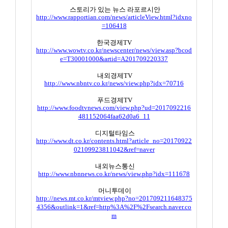
스토리가 있는 뉴스 라포르시안
http://www.rapportian.com/news/articleView.html?idxno
=106418
한국경제
TV
http://www.wowtv.co.kr/newscenter/news/view.asp?bcod
e=T30001000&artid=A201709220337
내외경제
TV
http://www.nbntv.co.kr/news/view.php?idx=70716
푸드경제
TV
http://www.foodtvnews.com/view.php?ud=2017092216
481152064faa62d0a6_11
디지털타임스
http://www.dt.co.kr/contents.html?article_no=20170922
02109923811042&ref=naver
내외뉴스통신
http://www.nbnnews.co.kr/news/view.php?idx=111678
머니투데이
http://news.mt.co.kr/mtview.php?no=201709211648375
4356&outlink=1&ref=http%3A%2F%2Fsearch.naver.co
m